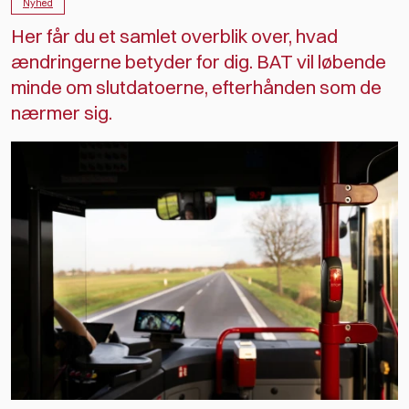
Nyhed
Her får du et samlet overblik over, hvad
ændringerne betyder for dig. BAT vil løbende
minde om slutdatoerne, efterhånden som de
nærmer sig.