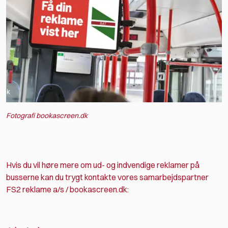
Fotografi bookascreen.dk
Hvis du vil høre mere om ud- og indvendige reklamer på
busserne kan du trygt kontakte vores samarbejdspartner
FS2 reklame a/s / bookascreen.dk: