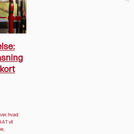
lse:
asning
-kort
over, hvad
BAT vil
ne,