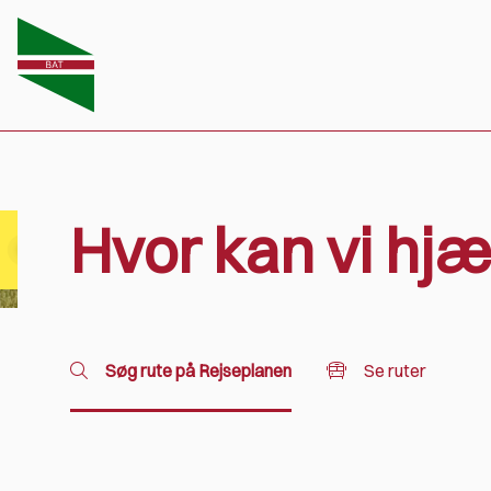
Hvor kan vi hjæ
Ruteomlægning.
Søg rute på Rejseplanen
Se ruter