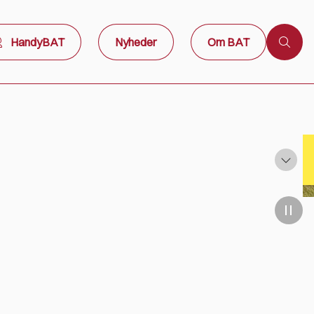
HandyBAT
Nyheder
Om BAT
På grund af Denim Cop 22-08-2026 vil der være ruteomlægninger, omkring Snorrebakken i Rønne, Knudsker og Vestermarie. BAT henviser til rejseplanen for yderligere information.