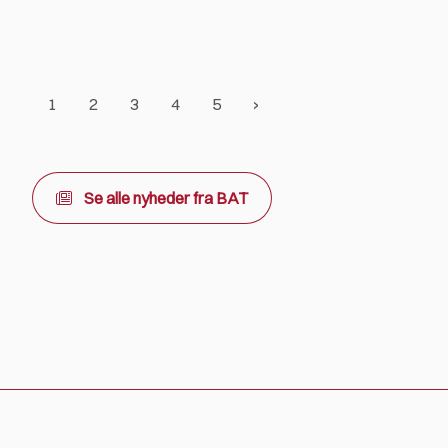
1
2
3
4
5
Se alle nyheder fra BAT