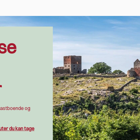
se
r
fastboende og
uter du kan tage