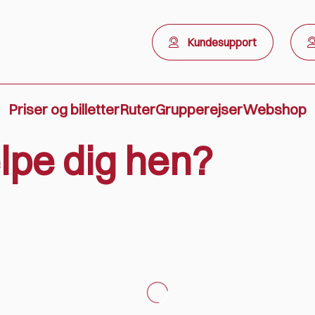
Kundesupport
Priser og billetter
Ruter
Grupperejser
Webshop
lpe dig hen?