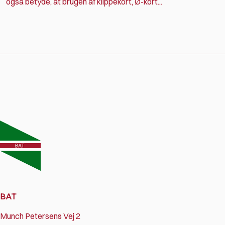
også betyde, at brugen af klippekort, Ø-kort...
BAT
Munch Petersens Vej 2