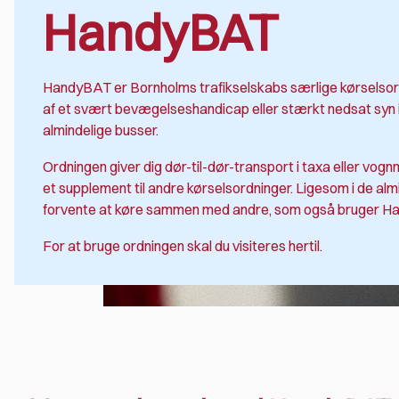
HandyBAT
HandyBAT er Bornholms trafikselskabs særlige kørselsordn
af et svært bevægelseshandicap eller stærkt nedsat syn 
almindelige busser.
Ordningen giver dig dør-til-dør-transport i taxa eller vog
et supplement til andre kørselsordninger. Ligesom i de alm
forvente at køre sammen med andre, som også bruger H
For at bruge ordningen skal du visiteres hertil.