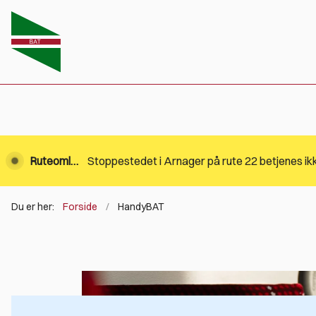
Ruteomlægning
Du er her:
Forside
HandyBAT