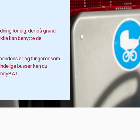
ing for dig, der på grund
ikke kan benytte de
nmandens bil og fungerer som
indelige busser kan du
andyBAT.