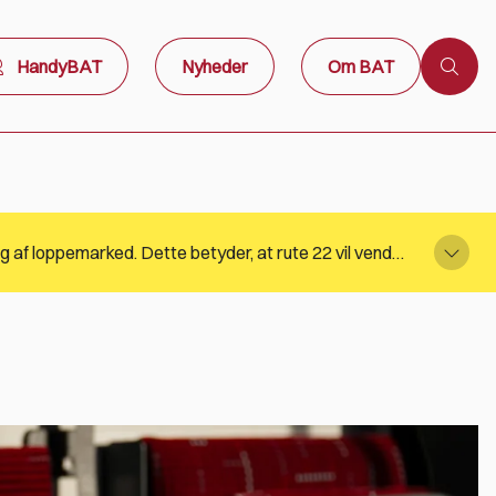
HandyBAT
Nyheder
Om BAT
Stoppestedet i Arnager på rute 22 betjenes ikke søndag den 9. august 2026 kl. 11:33 og kl. 13:33 grundet afvikling af loppemarked. Dette betyder, at rute 22 vil vende i lufthavnen. BAT henviser til Rejseplanen for information