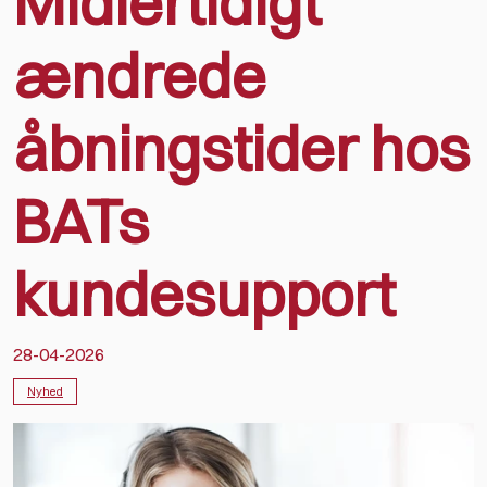
Midlertidigt
ændrede
åbningstider hos
BATs
kundesupport
28-04-2026
Nyhed