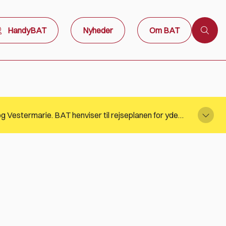
HandyBAT
Nyheder
Om BAT
På grund af Denim Cop 22-08-2026 vil der være ruteomlægninger, omkring Snorrebakken i Rønne, Knudsker og Vestermarie. BAT henviser til rejseplanen for yderligere information.