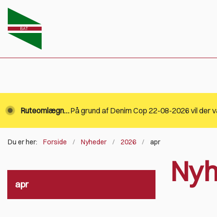
Ruteomlægning.
Du er her:
Forside
Nyheder
2026
apr
Nyh
apr