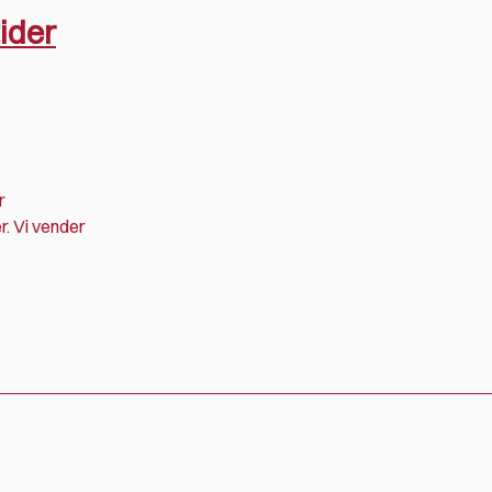
ider
r
. Vi vender