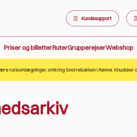
Kundesupport
Priser og billetter
Ruter
Grupperejser
Webshop
edsarkiv