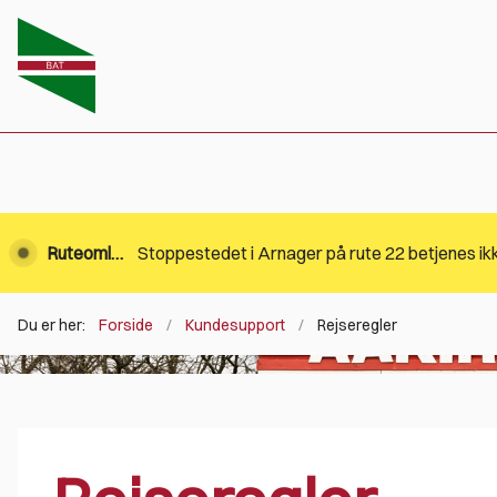
Ruteomlægning
Du er her:
Forside
Kundesupport
Rejseregler