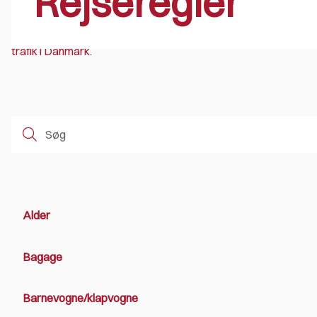
Rejseregler
Når du rejser med vores busser, er din rejse omfattet af BAT
trafik i Danmark.
Alder
Bagage
Barnevogne/klapvogne