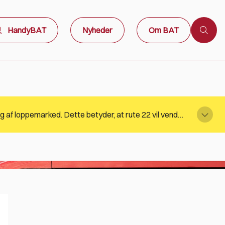
HandyBAT
Nyheder
Om BAT
Stoppestedet i Arnager på rute 22 betjenes ikke søndag den 9. august 2026 kl. 11:33 og kl. 13:33 grundet afvikling af loppemarked. Dette betyder, at rute 22 vil vende i lufthavnen. BAT henviser til Rejseplanen for information