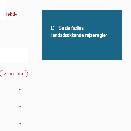
kollektiv
Se de fælles
landsdækkende rejseregler
Fold alle ud