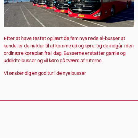
Efter at have testet og lært de fem nye røde el-busser at
kende, er de nu klar til at komme ud og køre, og de indgår i den
ordinære køreplan fra i dag. Busserne erstatter gamle og
udslidte busser og vil køre på tværs af ruterne.
Vi ønsker dig en god tur i de nye busser.