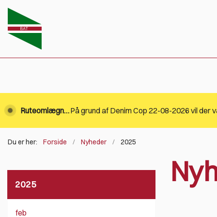
Ruteomlægning.
Du er her:
Forside
Nyheder
2025
Nyh
2025
feb