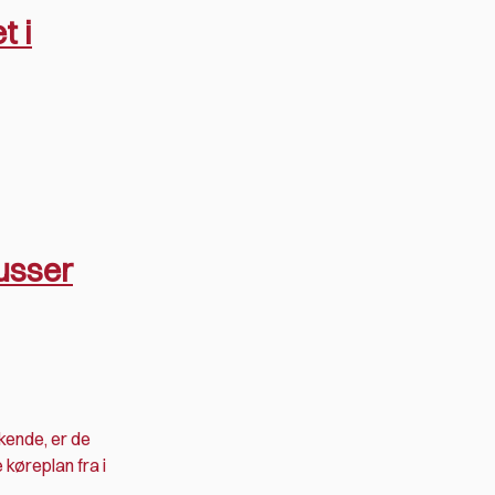
t i
busser
kende, er de
 køreplan fra i