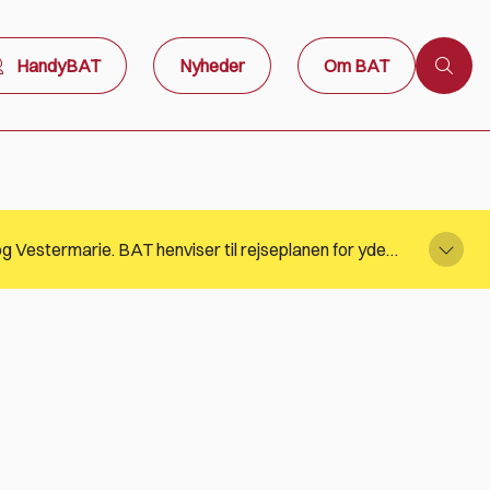
HandyBAT
Nyheder
Om BAT
På grund af Denim Cop 22-08-2026 vil der være ruteomlægninger, omkring Snorrebakken i Rønne, Knudsker og Vestermarie. BAT henviser til rejseplanen for yderligere information.