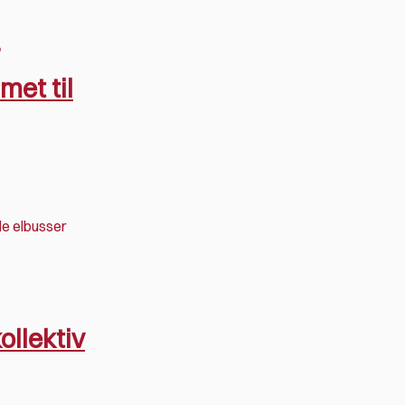
et til
øde elbusser
ollektiv