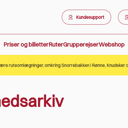
Kundesupport
Priser og billetter
Ruter
Grupperejser
Webshop
edsarkiv