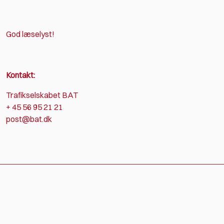
God læselyst!
Kontakt:
Trafikselskabet BAT
+ 45 56 95 21 21
post@bat.dk