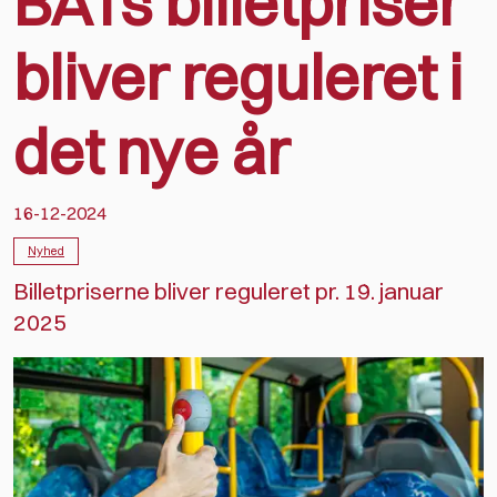
BATs billetpriser
bliver reguleret i
det nye år
16-12-2024
Nyhed
Billetpriserne bliver reguleret pr. 19. januar
2025