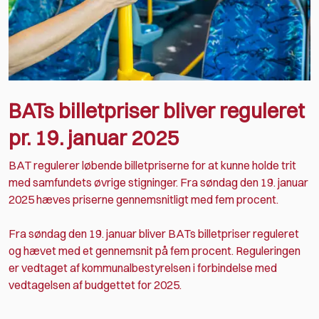
BATs billetpriser bliver reguleret
pr. 19. januar 2025
BAT regulerer løbende billetpriserne for at kunne holde trit
med samfundets øvrige stigninger. Fra søndag den 19. januar
2025 hæves priserne gennemsnitligt med fem procent.
Fra søndag den 19. januar bliver BATs billetpriser reguleret
og hævet med et gennemsnit på fem procent. Reguleringen
er vedtaget af kommunalbestyrelsen i forbindelse med
vedtagelsen af budgettet for 2025.