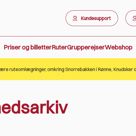
Kundesupport
Priser og billetter
Ruter
Grupperejser
Webshop
edsarkiv