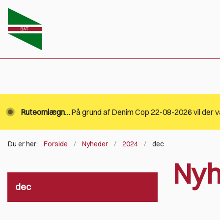
Ruteomlægning.
Du er her:
Forside
Nyheder
2024
dec
Nyh
dec