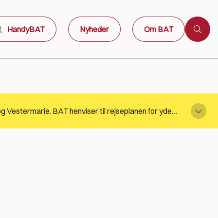
HandyBAT
Nyheder
Om BAT
På grund af Denim Cop 22-08-2026 vil der være ruteomlægninger, omkring Snorrebakken i Rønne, Knudsker og Vestermarie. BAT henviser til rejseplanen for yderligere information.