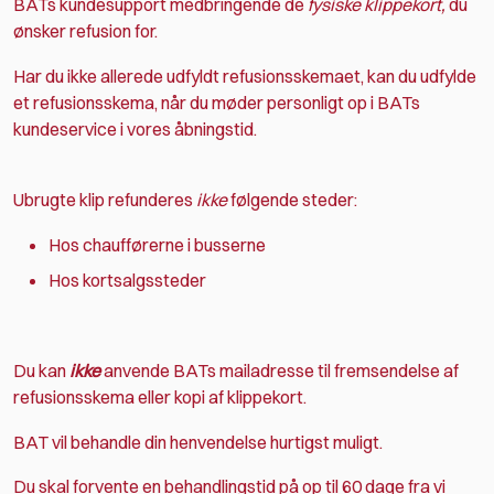
BATs kundesupport medbringende de
fysiske klippekort,
du
ønsker refusion for.
Har du ikke allerede udfyldt refusionsskemaet, kan du udfylde
et refusionsskema, når du møder personligt op i BATs
kundeservice i vores åbningstid.
Ubrugte klip refunderes
ikke
følgende steder:
Hos chaufførerne i busserne
Hos kortsalgssteder
Du kan
ikke
anvende
BATs mailadresse til fremsendelse af
refusionsskema eller kopi af klippekort.
BAT vil behandle din henvendelse hurtigst muligt.
Du skal forvente en behandlingstid på op til 60 dage fra vi