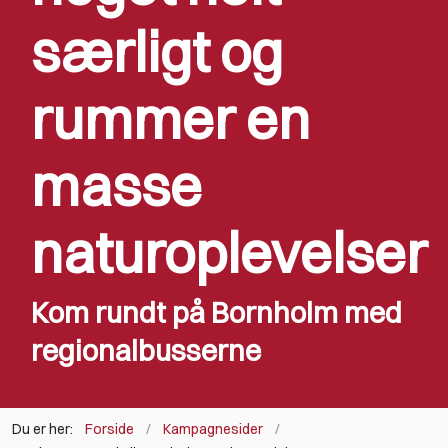
særligt og
rummer en
masse
naturoplevelser
Kom rundt på Bornholm med
regionalbusserne
Du er her:
Forside
Kampagnesider