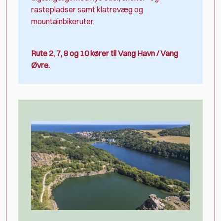
rastepladser samt klatrevæg og
mountainbikeruter.
Rute 2, 7, 8 og 10 kører til Vang Havn / Vang
Øvre.