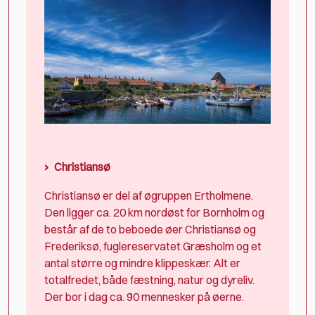
Christiansø
Christiansø er del af øgruppen Ertholmene.
Den ligger ca. 20 km nordøst for Bornholm og
består af de to beboede øer Christiansø og
Frederiksø, fuglereservatet Græsholm og et
antal større og mindre klippeskær. Alt er
totalfredet, både fæstning, natur og dyreliv.
Der bor i dag ca. 90 mennesker på øerne.