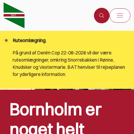
Ruteomlægning.
På grund af Denim Cop 22-08-2026 vil der være
ruteomlægninger, omkring Snorrebakken i Rønne,
Knudsker og Vestermarie. BAT henviser til rejseplanen
for yderligere information.
Bornholm er
noget helt