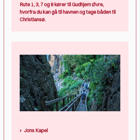
Rute 1, 3, 7 og 8 kører til Gudhjem Øvre,
hvorfra du kan gå til havnen og tage båden til
Christiansø.
Jons Kapel