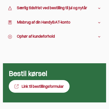
Særlig tidsfrist ved bestilling til jul og nytår
Misbrug af din HandyBAT-konto
Ophør af kundeforhold
Bestil kørsel
Link til bestillingsformular